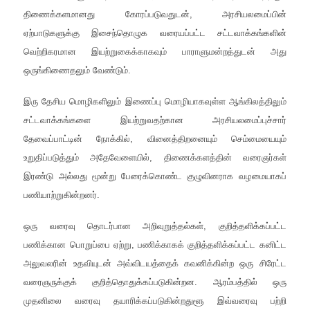
திணைக்களமானது கோரப்படுவதுடன், அரசியலமைப்பின்
ஏற்பாடுகளுக்கு இசைந்தொழுக வரையப்பட்ட சட்டவாக்கங்களின்
வெற்றிகரமான இயற்றுகைக்காகவும் பாராளுமன்றத்துடன் அது
ஒருங்கிணைதலும் வேண்டும்.
இரு தேசிய மொழிகளிலும் இணைப்பு மொழியாகவுள்ள ஆங்கிலத்திலும்
சட்டவாக்கங்களை இயற்றுவதற்கான அரசியலமைப்புச்சார்
தேவைப்பாட்டின் நோக்கில், வினைத்திறனையும் செம்மையையும்
உறுதிப்படுத்தும் அதேவேளையில், திணைக்களத்தின் வரைஞர்கள்
இரண்டு அல்லது மூன்று பேரைக்கொண்ட குழுவினராக வழமையாகப்
பணியாற்றுகின்றனர்.
ஒரு வரைவு தொடர்பான அறிவுறுத்தல்கள், குறித்தளிக்கப்பட்ட
பணிக்கான பொறுப்பை ஏற்று, பணிக்காகக் குறித்தளிக்கப்பட்ட கனிட்ட
அலுவலரின் உதவியுடன் அவ்விடயத்தைக் கவனிக்கின்ற ஒரு சிரேட்ட
வரைஞருக்குக் குறித்தொதுக்கப்படுகின்றன. ஆரம்பத்தில் ஒரு
முதனிலை வரைவு தயாரிக்கப்படுகின்றதுளூ இவ்வரைவு பற்றி