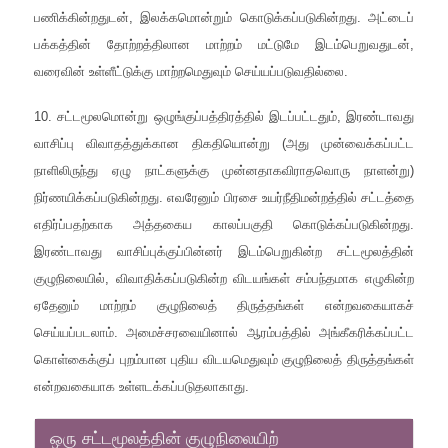
பணிக்கின்றதுடன், இலக்கமொன்றும் கொடுக்கப்படுகின்றது. அட்டைப்
பக்கத்தின் தோற்றத்திலான மாற்றம் மட்டுமே இடம்பெறுவதுடன்,
வரைவின் உள்ளீட்டுக்கு மாற்றமெதுவும் செய்யப்படுவதில்லை.
10. சட்டமூலமொன்று ஒழுங்குப்பத்திரத்தில் இடப்பட்டதும், இரண்டாவது
வாசிப்பு விவாதத்துக்கான திகதியொன்று (அது முன்வைக்கப்பட்ட
நாளிலிருந்து ஏழு நாட்களுக்கு முன்னதாகவிராதவொரு நாளன்று)
நிர்ணயிக்கப்படுகின்றது. எவரேனும் பிரசை உயர்நீதிமன்றத்தில் சட்டத்தை
எதிர்ப்பதற்காக அத்தகைய காலப்பகுதி கொடுக்கப்படுகின்றது.
இரண்டாவது வாசிப்புக்குப்பின்னர் இடம்பெறுகின்ற சட்டமூலத்தின்
குழுநிலையில், விவாதிக்கப்படுகின்ற விடயங்கள் சம்பந்தமாக எழுகின்ற
ஏதேனும் மாற்றம் குழுநிலைத் திருத்தங்கள் என்றவகையாகச்
செய்யப்படலாம். அமைச்சரவையினால் ஆரம்பத்தில் அங்கீகரிக்கப்பட்ட
கொள்கைக்குப் புறம்பான புதிய விடயமெதுவும் குழுநிலைத் திருத்தங்கள்
என்றவகையாக உள்ளடக்கப்படுதலாகாது.
ஒரு சட்டமூலத்தின் குழுநிலையிற்