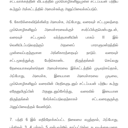
சட்டவாக்கத்தின் விடயத்தில் மும்மொழிகளிலுமுள்ள சட்டப்பயன் பற்றிய
கூற்றும் அக்கட்டத்தில் அமைச்சுக்கு அனுப்பிவைக்கப்படும்.
6. கோரிக்கைவிடுக்கின்ற அமைச்சு, அப்போது, வரைவுச் சட்டமூலத்தை
மும்மொழிகளிலும் அமைச்சரவைக்குச் சமர்ப்பிக்குமென்பதுடன்,
வரைவுச் சட்டமூலம் வர்த்தமானியின் பாகம் II இல்
வெளியிடப்படுவதற்கும் அதனைப் பாராளுமன்றத்தில்
முன்வைப்பதற்குமான அங்கீகாரத்தையும் நாடும். வரைவுச்
சட்டமூலத்துக்கு மேற்கொண்ட திருத்தங்கள் செய்வது
தேவையாகவுள்ளதென அமைச்சரவை இக்கட்டத்தில் முடிவுசெய்தால்,
அப்போது, அமைச்சு, இயைபான அமைச்சரவை முடிவை,
மும்மொழிகளிலும் வரைவின் பிரதிகளுடனும் சட்டப்பயன் பற்றிய கூற்று
ஏதேனுமிருப்பின் அதனுடனும்சேர்த்து, வரைவில் இயைபான
திருத்தங்கள் சேர்க்கப்படுவதற்காகச் சட்டவரைஞருக்கு
அனுப்பிவைத்தல் வேண்டும்.
7. பந்தி 6 இல் எதிர்நோக்கப்பட்ட நிலைமை எழுந்தால், அப்போது,
பந்திகள் 3, 4 மற்றும் 5 என்பவற்றில் தரப்பட்டுள்ள நடவடிக்கைமுறை,