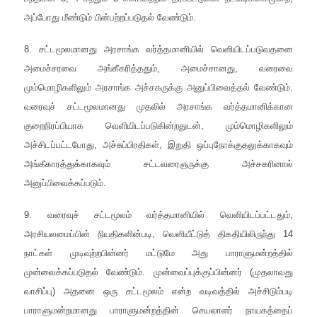
அப்போது மீண்டும் பின்பற்றப்படுதல் வேண்டும்.
8. சட்டமூலமானது அரசாங்க வர்த்தமானியில் வெளியிடப்படுவதனை
அமைச்சரவை அங்கீகரித்ததும், அமைச்சானது, வரைவை
மும்மொழிகளிலும் அரசாங்க அச்சகருக்கு அனுப்பிவைத்தல் வேண்டும்.
வரைவுச் சட்டமூலமானது முதலில் அரசாங்க வர்த்தமானிக்கான
குறைநிரப்பியாக வெளியிடப்படுகின்றதுடன், மும்மொழிகளிலும்
அச்சிடப்பட்டபோது, அச்சுப்பிரதிகள், இறுதி ஒப்புநோக்குதலுக்காகவும்
அங்கீகாரத்துக்காகவும் சட்டவரைஞருக்கு அச்சகரினால்
அனுப்பிவைக்கப்படும்.
9. வரைவுச் சட்டமூலம் வர்த்தமானியில் வெளியிடப்பட்டதும்,
அரசியலமைப்பின் நியதிகளின்படி, வெளியீட்டுத் திகதியிலிருந்து 14
நாட்கள் முடிவுற்றபின்னர் மட்டுமே அது பாராளுமன்றத்தில்
முன்வைக்கப்படுதல் வேண்டும். முன்வைப்புக்குப்பின்னர் (முதலாவது
வாசிப்பு) அதனை ஒரு சட்டமூலம் என்ற வடிவத்தில் அச்சிடும்படி
பாராளுமன்றமானது பாராளுமன்றத்தின் செயலாளர் நாயகத்தைப்