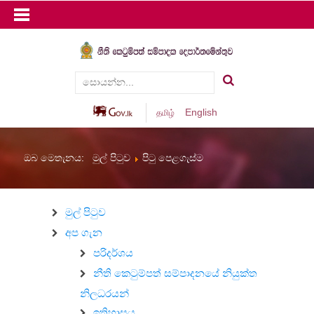
English
தமிழ்
ඔබ මෙතැනය:
මුල් පිටුව
පිටු පෙළගැස්ම
මුල් පිටුව
අප ගැන
පරිදර්ශය
නීති කෙටුම්පත් සම්පාදනයේ නියුක්ත
නිලධරයන්
ඉතිහාසය