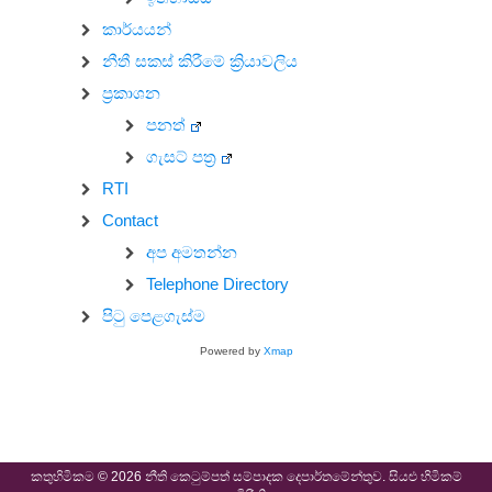
කාර්යයන්
නීතී සකස් කිරීමේ ක්‍රියාවලිය
ප්‍රකාශන
පනත්
ගැසට් පත්‍ර
RTI
Contact
අප අමතන්න
Telephone Directory
පිටු පෙළගැස්ම
Powered by
Xmap
කතුහිමිකම © 2026 නීති කෙටුම්පත් සම්පාදක දෙපාර්තමේන්තුව. සියළු හිමිකම්